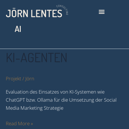
Zum
Inhalt
springen
AI
KI-
KI-AGENTEN
Agenten
Projekt
/
Jörn
Evaluation des Einsatzes von KI-Systemen wie
ChatGPT bzw. Ollama für die Umsetzung der Social
Media Marketing Strategie
Read More »