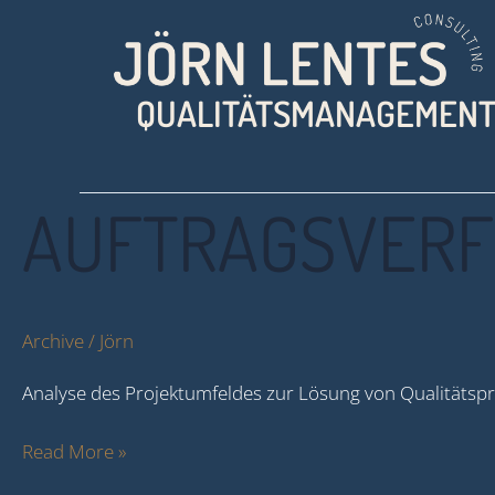
Zum
Inhalt
springen
QUALITÄTSMANAGEMEN
Auftragsverfolgung
AUFTRAGSVER
Archive
/
Jörn
Analyse des Projektumfeldes zur Lösung von Qualitäts
Read More »