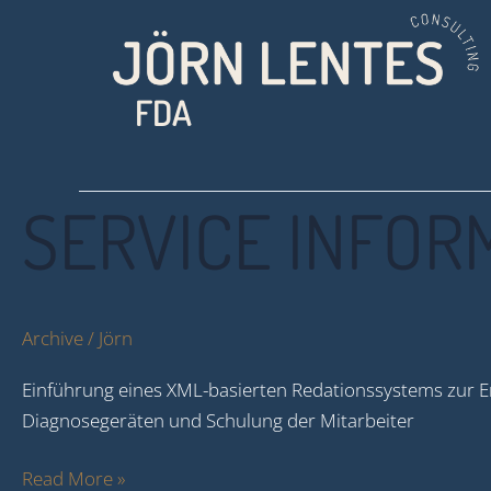
Zum
Inhalt
springen
FDA
Service
SERVICE INFOR
Information
Archive
/
Jörn
Einführung eines XML-basierten Redationssystems zur Er
Diagnosegeräten und Schulung der Mitarbeiter
Read More »